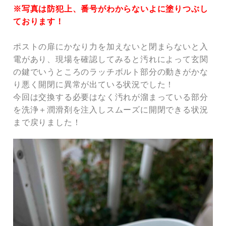
※写真は防犯上、番号がわからないよに塗りつぶし
ております！
ポストの扉にかなり力を加えないと閉まらないと入
電があり、現場を確認してみると汚れによって玄関
の鍵でいうところのラッチボルト部分の動きがかな
り悪く開閉に異常が出ている状況でした！
今回は交換する必要はなく汚れが溜まっている部分
を洗浄＋潤滑剤を注入しスムーズに開閉できる状況
まで戻りました！